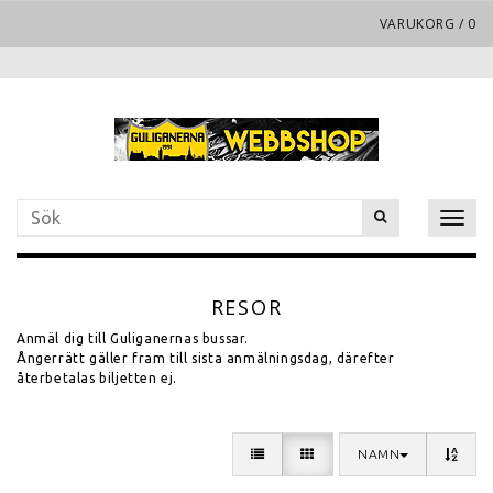
VARUKORG
/
0
Toggl
naviga
RESOR
Anmäl dig till Guliganernas bussar.
Ångerrätt gäller fram till sista anmälningsdag, därefter
återbetalas biljetten ej.
NAMN